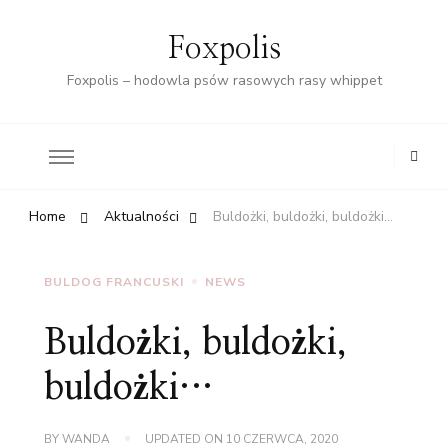
Foxpolis
Foxpolis – hodowla psów rasowych rasy whippet
Home
Aktualności
Buldożki, buldożki, buldożki…
BULDOG FRANCUSKI
NEWS
Buldożki, buldożki,
buldożki…
BY
WANDA
UPDATED ON
10 CZERWCA, 2020