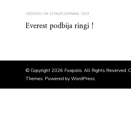
UPDATED ON
23 PAŹDZIERNIKA, 2019
Everest podbija ringi !
© Copyright 2026
Foxpolis
. All Rights Reserved. 
Themes
. Powered by
WordPress
.