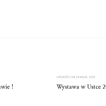
UPDATED ON
19 MAJA, 2025
awie !
Wystawa w Ustce 