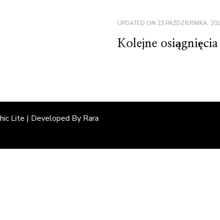
UPDATED ON
23 PAŹDZIERNIKA, 20
Kolejne osiągnięci
Chic Lite | Developed By
Rara