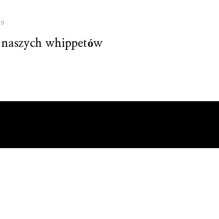
19
a naszych whippetów