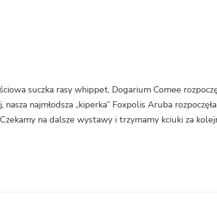
iowa suczka rasy whippet, Dogarium Comee rozpoczęł
, nasza najmłodsza „kiperka” Foxpolis Aruba rozpoczę
ekamy na dalsze wystawy i trzymamy kciuki za kolejn