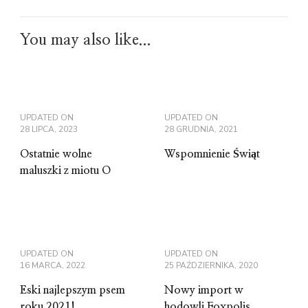
You may also like...
UPDATED ON
UPDATED ON
28 LIPCA, 2023
28 GRUDNIA, 2021
Ostatnie wolne
Wspomnienie Świąt
maluszki z miotu O
UPDATED ON
UPDATED ON
16 MARCA, 2022
25 PAŹDZIERNIKA, 2020
Eski najlepszym psem
Nowy import w
roku 2021!
hodowli Foxpolis