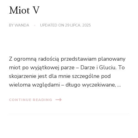
Miot V
BY
WANDA
UPDATED ON
29 LIPCA, 2025
Z ogromną radością przedstawiam planowany
miot po wyjątkowej parze – Darze i Gluciu. To
skojarzenie jest dla mnie szczególne pod
wieloma względami – długo wyczekiwane, …
CONTINUE READING