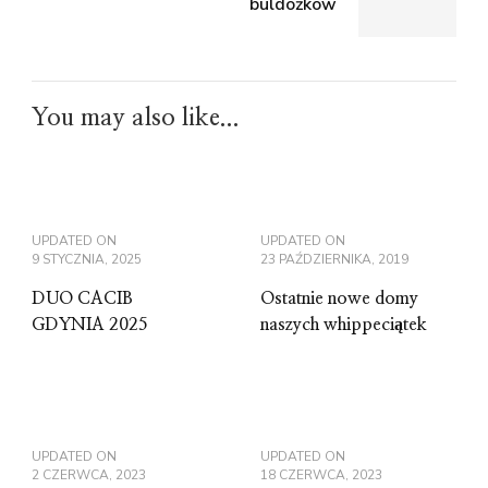
buldożków
You may also like...
UPDATED ON
UPDATED ON
9 STYCZNIA, 2025
23 PAŹDZIERNIKA, 2019
DUO CACIB
Ostatnie nowe domy
GDYNIA 2025
naszych whippeciątek
UPDATED ON
UPDATED ON
2 CZERWCA, 2023
18 CZERWCA, 2023