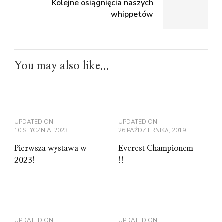
Kolejne osiągnięcia naszych
whippetów
You may also like...
UPDATED ON
UPDATED ON
10 STYCZNIA, 2023
26 PAŹDZIERNIKA, 2019
Pierwsza wystawa w
Everest Championem
2023!
!!
UPDATED ON
UPDATED ON