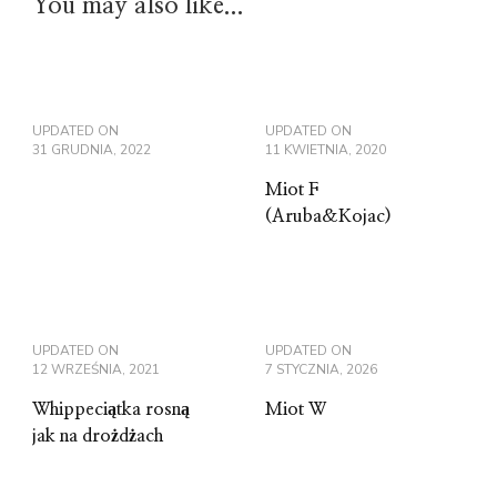
You may also like...
UPDATED ON
UPDATED ON
31 GRUDNIA, 2022
11 KWIETNIA, 2020
Miot F
(Aruba&Kojac)
UPDATED ON
UPDATED ON
12 WRZEŚNIA, 2021
7 STYCZNIA, 2026
Whippeciątka rosną
Miot W
jak na drożdżach