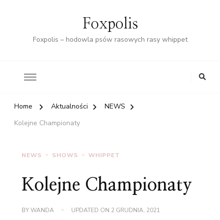
Foxpolis
Foxpolis – hodowla psów rasowych rasy whippet
Home
Aktualności
NEWS
Kolejne Championaty
NEWS
SHOWS
WHIPPET
Kolejne Championaty
BY
WANDA
UPDATED ON
2 GRUDNIA, 2021