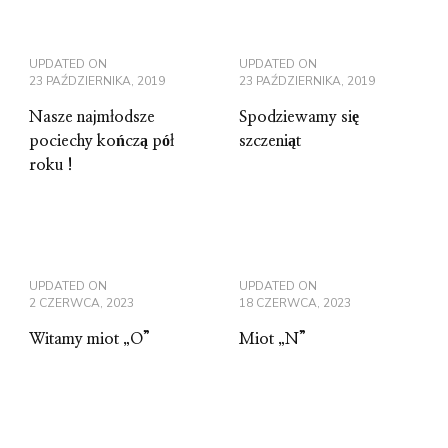
UPDATED ON
UPDATED ON
23 PAŹDZIERNIKA, 2019
23 PAŹDZIERNIKA, 2019
Nasze najmłodsze
Spodziewamy się
pociechy kończą pół
szczeniąt
roku !
UPDATED ON
UPDATED ON
2 CZERWCA, 2023
18 CZERWCA, 2023
Witamy miot „O”
Miot „N”