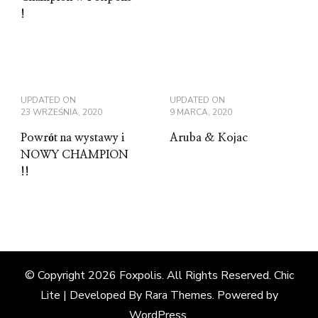
!
UPDATED ON
UPDATED ON
23 WRZEŚNIA, 2020
9 MARCA, 2020
Powrót na wystawy i
Aruba & Kojac
NOWY CHAMPION
!!
© Copyright 2026
Foxpolis
. All Rights Reserved. Chic
Lite | Developed By
Rara Themes
. Powered by
WordPress
.