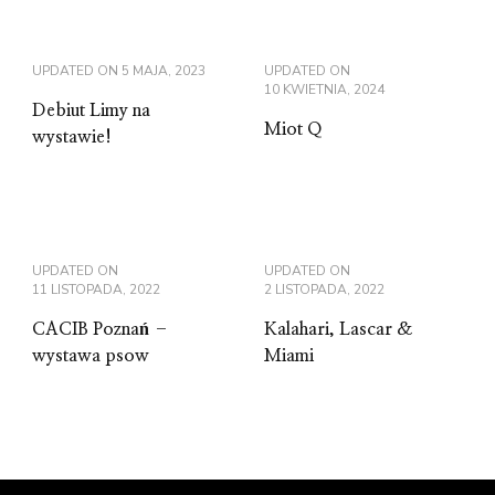
UPDATED ON
5 MAJA, 2023
UPDATED ON
10 KWIETNIA, 2024
Debiut Limy na
Miot Q
wystawie!
UPDATED ON
UPDATED ON
11 LISTOPADA, 2022
2 LISTOPADA, 2022
CACIB Poznań –
Kalahari, Lascar &
wystawa psow
Miami