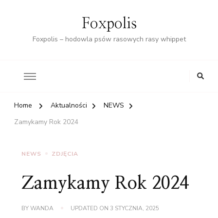
Foxpolis
Foxpolis – hodowla psów rasowych rasy whippet
Home
Aktualności
NEWS
Zamykamy Rok 2024
NEWS
ZDJĘCIA
Zamykamy Rok 2024
BY
WANDA
UPDATED ON
3 STYCZNIA, 2025