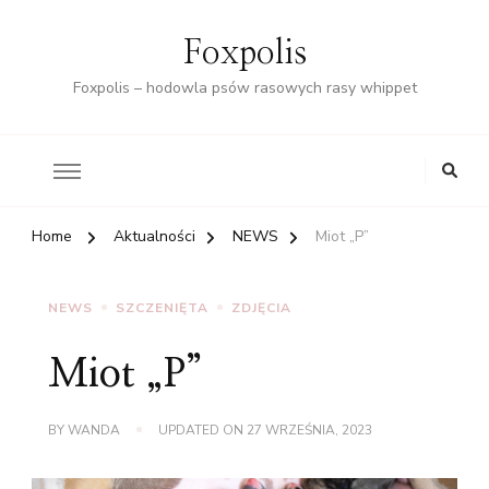
Foxpolis
Foxpolis – hodowla psów rasowych rasy whippet
Home
Aktualności
NEWS
Miot „P”
NEWS
SZCZENIĘTA
ZDJĘCIA
Miot „P”
BY
WANDA
UPDATED ON
27 WRZEŚNIA, 2023