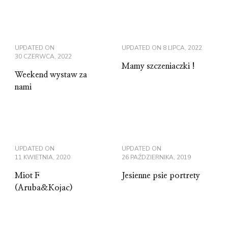
UPDATED ON
UPDATED ON
8 LIPCA, 2022
30 CZERWCA, 2022
Mamy szczeniaczki !
Weekend wystaw za
nami
UPDATED ON
UPDATED ON
11 KWIETNIA, 2020
26 PAŹDZIERNIKA, 2019
Miot F
Jesienne psie portrety
(Aruba&Kojac)